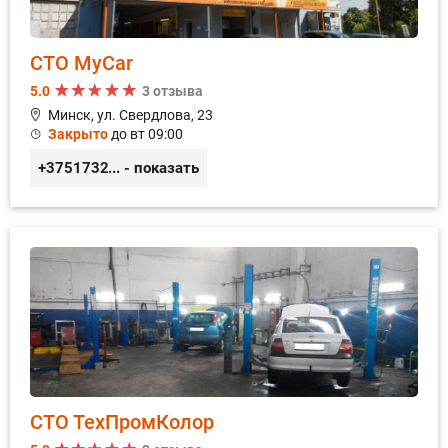
СТО MyCar
5.0
3 отзыва
Минск, ул. Свердлова, 23
Закрыто
до вт 09:00
+375173212443
... - показать
СТО ТехПромКолор