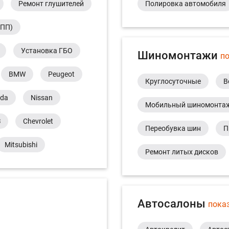
Ремонт глушителей
Полировка автомобиля
КПП)
Установка ГБО
Шиномонтажи
по
BMW
Peugeot
Круглосуточные
В
da
Nissan
Мобильный шиномонта
З
Chevrolet
Переобувка шин
П
Mitsubishi
Ремонт литых дисков
Автосалоны
пока