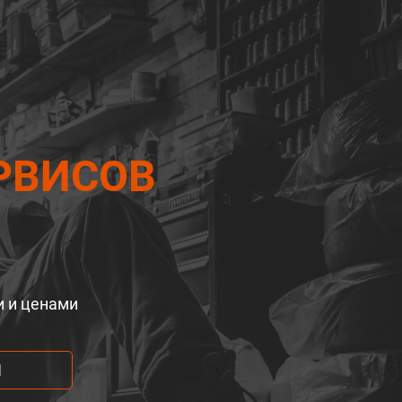
РВИСОВ
и и ценами
М