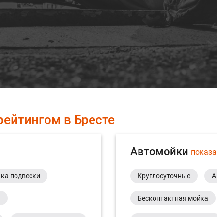
рейтингом в Бресте
Автомойки
показа
ка подвески
Круглосуточные
А
о
Бесконтактная мойка