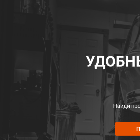
УДОБН
Найди про
П