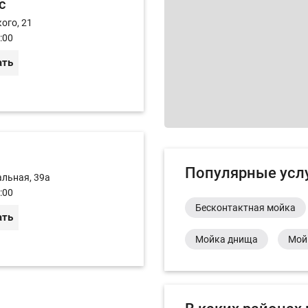
с
ого, 21
:00
ать
Популярные усл
альная, 39а
:00
Бесконтактная мойка
ать
Мойка днища
Мой