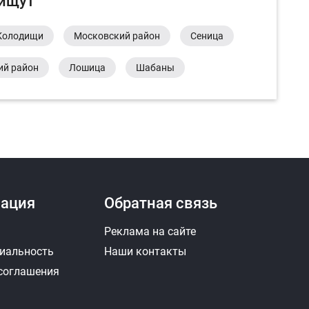
 ищут
Колодищи
Московский район
Сеница
ий район
Лошица
Шабаны
ация
Обратная связь
Реклама на сайте
иальность
Наши контакты
 соглашения