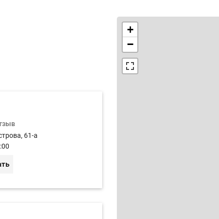
+
−
отзыв
строва, 61-а
:00
ать