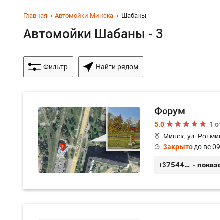
Главная
Автомойки Минска
Шабаны
Автомойки Шабаны - 3
Фильтр
Найти рядом
Форум
5.0
1 
Минск, ул. Ротми
Закрыто
до вс 09
+375445000222
- показ