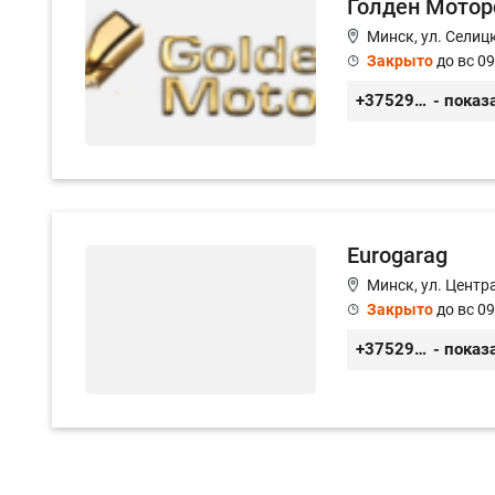
Голден Мотор
Минск, ул. Селицк
Закрыто
до вс 09
+375293476655
- показ
Eurogarag
Минск, ул. Центр
Закрыто
до вс 09
+375296523417
- показ