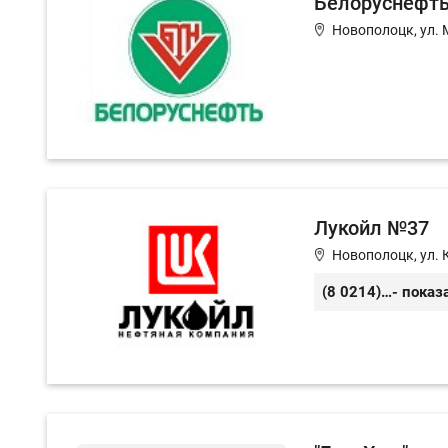
Белоруснефт
Новополоцк, ул.
Лукойл №37
Новополоцк, ул. 
(8 0214) 32-83-59
- показ