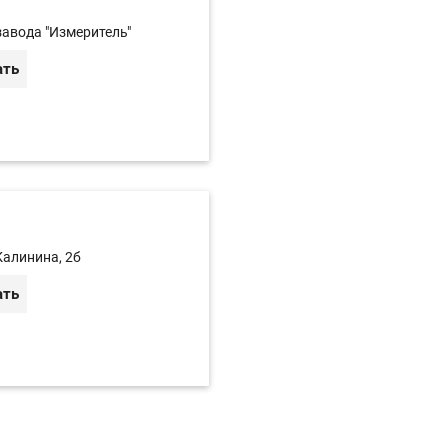
завода "Измеритель"
ать
Калинина, 2б
ать