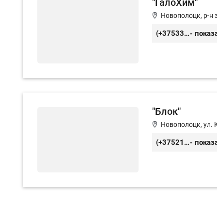
"ГалоХим"
Новополоцк, р-н 
(+37533) 647-02-58
- показ
"Блок"
Новополоцк, ул. 
(+3752145) 35-530
- показ