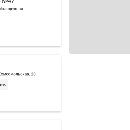
ь №47
 Молодежная
Комсомольская, 20
ать