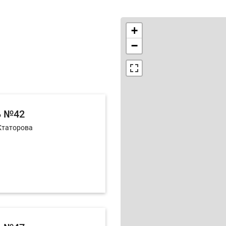
+
−
ь №42
Ктаторова